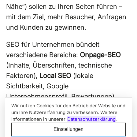
Nähe“) sollen zu Ihren Seiten führen –
mit dem Ziel, mehr Besucher, Anfragen
und Kunden zu gewinnen.
SEO für Unternehmen bündelt
verschiedene Bereiche:
Onpage-SEO
(Inhalte, Überschriften, technische
Faktoren),
Local SEO
(lokale
Sichtbarkeit,
Google
Unternehmensprofil
,
Bewertungen
),
Wir nutzen Cookies für den Betrieb der Website und
Backlinks
(Verweise von anderen
um Ihre Nutzererfahrung zu verbessern. Weitere
Websites) und die Auswertung in der
Informationen in unserer
Datenschutzerklärung
.
Google Search Console
. Je nach
Einstellungen